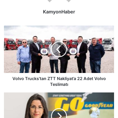
KamyonHaber
Volvo
Trucks’tan
ZTT
Nakliyat’a
22
Adet
Volvo
Teslimatı
Volvo Trucks’tan ZTT Nakliyat’a 22 Adet Volvo
Teslimatı
Goodyear
Türkiye
Üçüncü
Kez
Altın