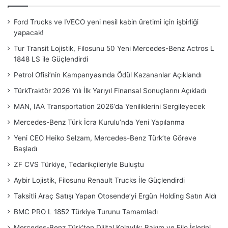
Ford Trucks ve IVECO yeni nesil kabin üretimi için işbirliği
yapacak!
Tur Transit Lojistik, Filosunu 50 Yeni Mercedes-Benz Actros L
1848 LS ile Güçlendirdi
Petrol Ofisi’nin Kampanyasında Ödül Kazananlar Açıklandı
TürkTraktör 2026 Yılı İlk Yarıyıl Finansal Sonuçlarını Açıkladı
MAN, IAA Transportation 2026’da Yeniliklerini Sergileyecek
Mercedes-Benz Türk İcra Kurulu’nda Yeni Yapılanma
Yeni CEO Heiko Selzam, Mercedes-Benz Türk’te Göreve
Başladı
ZF CVS Türkiye, Tedarikçileriyle Buluştu
Aybir Lojistik, Filosunu Renault Trucks İle Güçlendirdi
Taksitli Araç Satışı Yapan Otosende’yi Ergün Holding Satın Aldı
BMC PRO L 1852 Türkiye Turunu Tamamladı
Mercedes-Benz Türk’ten Dijital Kolaylık: Bakım ve Filo İşlerini