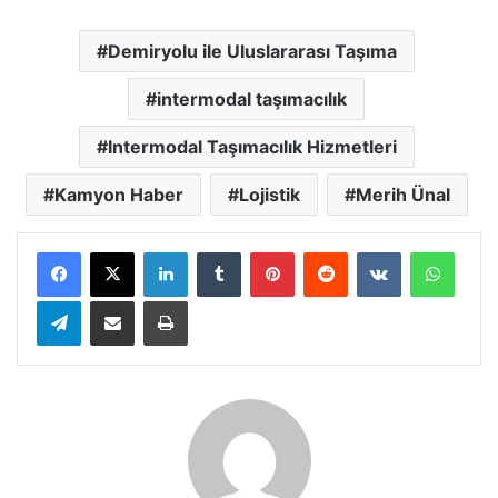
Demiryolu ile Uluslararası Taşıma
intermodal taşımacılık
Intermodal Taşımacılık Hizmetleri
Kamyon Haber
Lojistik
Merih Ünal
LinkedIn
Tumblr
Pinterest
Reddit
VKontakte
Whats
Telegram
E-Posta ile paylaş
Yazdır