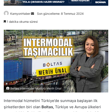
Bir
KamyonHaber
Son güncelleme: 8 Temmuz 2024
e-
1 dakika okuma süresi
posta
göndermek
Boltas Intermodal Müdürü Merih Ünal
Intermodal hizmetini Türkiye’de sunmaya başlayan ilk
şirketlerden biri olan
Boltas,
Türkiye ve Avrupa ülkeleri