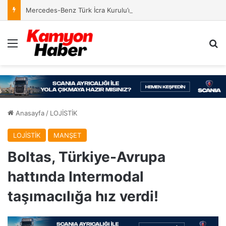
Mercedes-Benz Türk İcra Kurulu’nda Yeni Yapılanma
Menü
Ar
Anasayfa
/
LOJİSTİK
LOJİSTİK
MANŞET
Boltas, Türkiye-Avrupa
hattında Intermodal
taşımacılığa hız verdi!