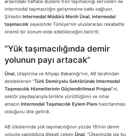
arasındaki haftalık düzenli tren taşımacılığı servisleri ile
intermodal taşımacılığın gelişmesine katkı sağlıyor.
Şirketin
Intermodal Müdürü Merih Ünal,
intermodal
taşımacılık
sayesinde Türkiye’nin uluslararası rekabette
önemli bir konum elde edebileceğini belirtti.
“Yük taşımacılığında demir
yolunun payı artacak”
Ünal
, Ulaştırma ve Altyapı Bakanlığı’nın, AB tarafından
desteklenen “
Türk Demiryolu Sektöründe Intermodal
Taşımacılık Hizmetlerinin Güçlendirilmesi Projesi
”ni,
sektör paydaşlarıyla birlikte yürüttüğünü ve nihai
amacın
Intermodal Taşımacılık Eylem Planı
hazırlanması
olduğunu dile getirdi.
AB ülkelerinde yük taşımacılığının yüzde 18’inin demir
yoluyla yapıldığına dikkati çeken
Ünal
, “Ülkemizde ise bu