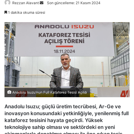
Bir
Rezzan Alavant
Son güncelleme: 21 Kasım 2024
e-
1 dakika okuma süresi
posta
göndermek
Anadolu Isuzu’nun Full Kataforez Tesisi Açıldı
Anadolu Isuzu; güçlü üretim tecrübesi, Ar-Ge ve
inovasyon konusundaki yetkinliğiyle, yenilenmiş full
kataforez tesisini hayata geçirdi. Yüksek
teknolojiye sahip olması ve sektördeki en yeni