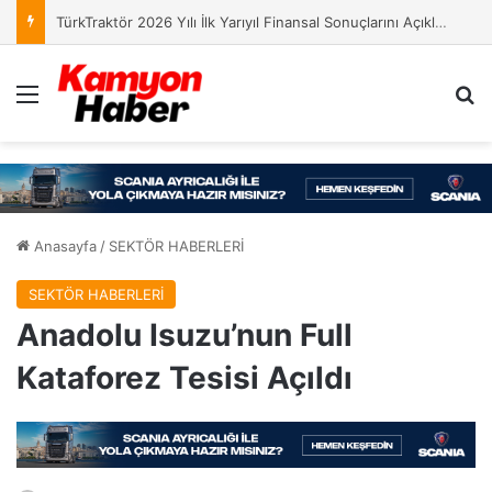
TürkTraktör 2026 Yılı İlk Yarıyıl Finansal Sonuçlarını Açıkladı
Menü
Ar
Anasayfa
/
SEKTÖR HABERLERİ
SEKTÖR HABERLERİ
Anadolu Isuzu’nun Full
Kataforez Tesisi Açıldı