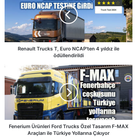
T,
Euro
NCAP'ten
4
yıldız
ile
ödüllendirildi
Renault Trucks T, Euro NCAP'ten 4 yıldız ile
ödüllendirildi
Fenerium
Ürünleri
Ford
Trucks
Özel
Tasarım
F-
MAX
Araçları
ile
Fenerium Ürünleri Ford Trucks Özel Tasarım F-MAX
Türkiye
Araçları ile Türkiye Yollarına Çıkıyor