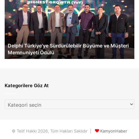
Türkiye’ye
Be
Sürdürülebilir
Tü
Büyüme
İlk
ve
eA
Müşteri
60
Memnuniyeti
Te
Ödülü
Ge
Delphi Türkiye’ye Sürdürülebilir Büyüme ve Müşteri
Memnuniyeti Ödülü
Kategorilere Göz At
Kategorilere
Göz
At
© Telif Hakkı 2026, Tüm Hakları Saklıdır |
KamyonHaber