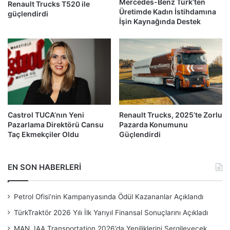
Mercedes-Benz Türk’ten
Renault Trucks T520 ile
Üretimde Kadın İstihdamına
güçlendirdi
İşin Kaynağında Destek
Castrol TUCA’nın Yeni
Renault Trucks, 2025’te Zorlu
Pazarlama Direktörü Cansu
Pazarda Konumunu
Taç Ekmekçiler Oldu
Güçlendirdi
EN SON HABERLERİ
Petrol Ofisi’nin Kampanyasında Ödül Kazananlar Açıklandı
TürkTraktör 2026 Yılı İlk Yarıyıl Finansal Sonuçlarını Açıkladı
MAN, IAA Transportation 2026’da Yeniliklerini Sergileyecek