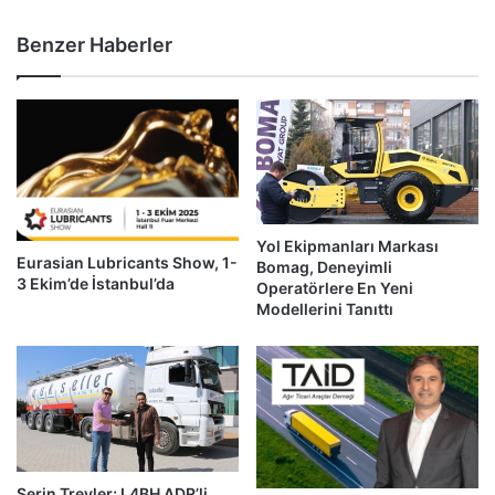
Yollarına
Çıkıyor
Benzer Haberler
Yol Ekipmanları Markası
Eurasian Lubricants Show, 1-
Bomag, Deneyimli
3 Ekim’de İstanbul’da
Operatörlere En Yeni
Modellerini Tanıttı
Serin Treyler; L4BH ADR’li