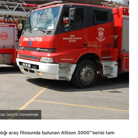
ar İzmir'in hizmetinde
nlığı araç filosunda bulunan Allison 3000™serisi tam