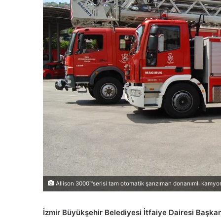
Allison 3000™serisi tam otomatik şanzıman donanımlı kamyonl
İzmir Büyükşehir Belediyesi İtfaiye Dairesi Başka