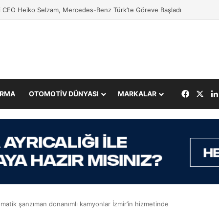
VS Türkiye, Tedarikçileriyle Buluştu
Facebo
X
IRMA
OTOMOTİV DÜNYASI
MARKALAR
omatik şanzıman donanımlı kamyonlar İzmir’in hizmetinde