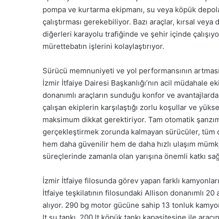
pompa ve kurtarma ekipmanı, su veya köpük depoları
çalıştırması gerekebiliyor. Bazı araçlar, kırsal ve
diğerleri karayolu trafiğinde ve şehir içinde çalışı
mürettebatın işlerini kolaylaştırıyor.
Sürücü memnuniyeti ve yol performansının artmas
İzmir İtfaiye Dairesi Başkanlığı’nın acil müdahale
donanımlı araçların sunduğu konfor ve avantajlard
çalışan ekiplerin karşılaştığı zorlu koşullar ve yük
maksimum dikkat gerektiriyor. Tam otomatik şanzım
gerçekleştirmek zorunda kalmayan sürücüler, tüm dik
hem daha güvenilir hem de daha hızlı ulaşım mümkün
süreçlerinde zamanla olan yarışına önemli katkı sağ
İzmir İtfaiye filosunda görev yapan farklı kamyonl
İtfaiye teşkilatının filosundaki Allison donanımlı 
alıyor. 290 bg motor gücüne sahip 13 tonluk kamyo
lt su tankı, 200 lt köpük tankı kapasitesine ile ara