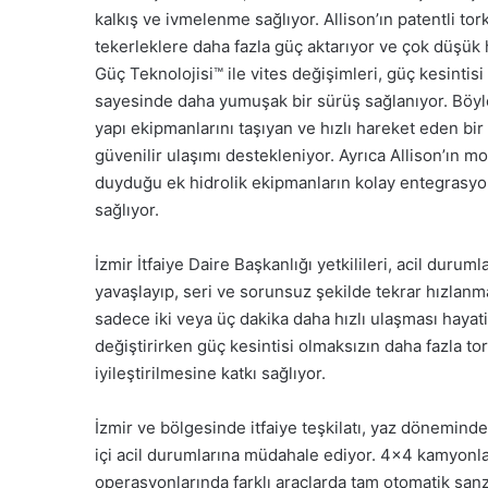
kalkış ve ivmelenme sağlıyor. Allison’ın patentli to
tekerleklere daha fazla güç aktarıyor ve çok düşük 
Güç Teknolojisi™ ile vites değişimleri, güç kesintis
sayesinde daha yumuşak bir sürüş sağlanıyor. Böyle
yapı ekipmanlarını taşıyan ve hızlı hareket eden bir
güvenilir ulaşımı destekleniyor. Ayrıca Allison’ın mot
duyduğu ek hidrolik ekipmanların kolay entegrasyon
sağlıyor.
İzmir İtfaiye Daire Başkanlığı yetkilileri, acil durum
yavaşlayıp, seri ve sorunsuz şekilde tekrar hızlanm
sadece iki veya üç dakika daha hızlı ulaşması hayat
değiştirirken güç kesintisi olmaksızın daha fazla to
iyileştirilmesine katkı sağlıyor.
İzmir ve bölgesinde itfaiye teşkilatı, yaz döneminde
içi acil durumlarına müdahale ediyor. 4×4 kamyonları
operasyonlarında farklı araçlarda tam otomatik şa