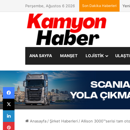
Perşembe, Ağustos 6 2026
Son Dakika Haberleri
ZF C
ANA SAYFA
MANŞET
LOJİSTİK
ULAŞT
Facebook
X
LinkedIn
Anasayfa
/
Şirket Haberleri
/
Allison 3000™serisi tam ot
Pinterest