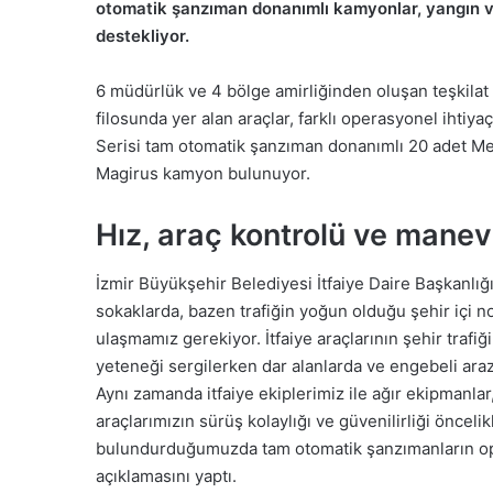
otomatik şanzıman donanımlı kamyonlar, yangın ve 
destekliyor.
6 müdürlük ve 4 bölge amirliğinden oluşan teşkilat y
filosunda yer alan araçlar, farklı operasyonel ihtiya
Serisi tam otomatik şanzıman donanımlı 20 adet M
Magirus kamyon bulunuyor.
Hız, araç kontrolü ve manev
İzmir Büyükşehir Belediyesi İtfaiye Daire Başkanlığı y
sokaklarda, bazen trafiğin yoğun olduğu şehir içi n
ulaşmamız gerekiyor. İtfaiye araçlarının şehir trafi
yeteneği sergilerken dar alanlarda ve engebeli ara
Aynı zamanda itfaiye ekiplerimiz ile ağır ekipmanla
araçlarımızın sürüş kolaylığı ve güvenilirliği önceli
bulundurduğumuzda tam otomatik şanzımanların ope
açıklamasını yaptı.