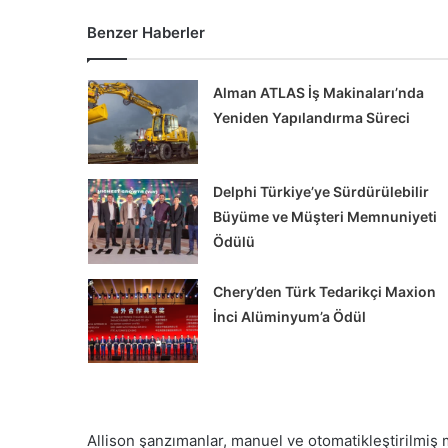
Benzer Haberler
Alman ATLAS İş Makinaları’nda
Yeniden Yapılandırma Süreci
Delphi Türkiye’ye Sürdürülebilir
Delphi
Mercedes-
Büyüme ve Müşteri Memnuniyeti
Türkiye’ye
Benz
Ödülü
Sürdürülebilir
Türk,
Büyüme
İlk
Chery’den Türk Tedarikçi Maxion
ve
eActros
İnci Alüminyum’a Ödül
Müşteri
600
Memnuniyeti
Teslimatını
Delphi Türkiye’ye Sürdürülebilir
Ödülü
Gerçekleştirdi…
Büyüme ve Müşteri Memnuniyeti
Mercedes-
Ödülü
Teslimatın
Allison şanzımanlar, manuel ve otomatikleştirilmiş