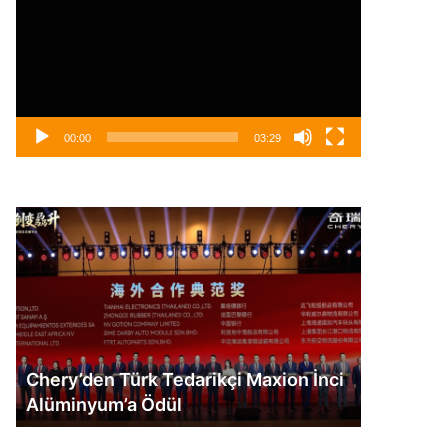
00:00
03:29
FIAT
Professional
Modellerinde
Sıfır
Faizli
Kredi
kçi Maxion İnci
FIAT Professional Modellerinde Sıf
Faizli Kredi