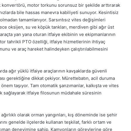
rk konvertörü, motor torkunu sorunsuz bir şekilde arttırarak
hızlarda bile hassas manevra kabiliyeti sunuyor. Kesintisiz
i olmadan tamamlanıyor. Sarsıntısız vites değişimleri
ce oksijen, su ve köpük tankları, merdiven gibi ağır üst
 araçta yan yana oturan itfaiye ekibinin ve ekipmanlarının
or tahrikli PTO özelliği, itfaiye hizmetlerinin ihtiyaç
unu ve araç hareket halindeyken çalıştırılabilmesini
larda ağır yüklü itfaiye araçlarının kavşaklarda güvenli
ası gerektiğine dikkat çekiyor. Mürettebatın, acil duruma
i önem taşıyor. Tam otomatik şanzımanlar, kalkışta ve vites
rk sağlayarak itfaiye filosunun müdahale süresinin
 ağırlıklı olarak orman yangınları, kış döneminde ise şehir
nı genelde ilçelerde kullanan teşkilat, farklı ortam ve
nzıman deneyimine sahip. Kamyonların görevlerine göre