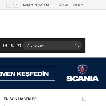
KAMYON HABERLERİ
Künye
İletişim
ok
LinkedIn
Instagram
RSS
Rastgele Makale
Arama
yap
...
EN SON HABERLERİ