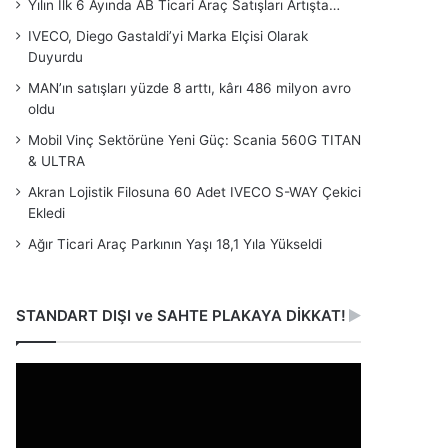
Yılın İlk 6 Ayında AB Ticari Araç Satışları Artışta…
IVECO, Diego Gastaldi’yi Marka Elçisi Olarak
Duyurdu
MAN’ın satışları yüzde 8 arttı, kârı 486 milyon avro
oldu
Mobil Vinç Sektörüne Yeni Güç: Scania 560G TITAN
& ULTRA
Akran Lojistik Filosuna 60 Adet IVECO S-WAY Çekici
Ekledi
Ağır Ticari Araç Parkının Yaşı 18,1 Yıla Yükseldi
STANDART DIŞI ve SAHTE PLAKAYA DİKKAT!
Video
oynatıcı