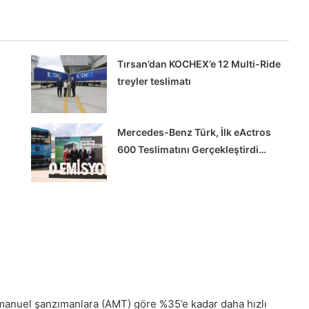
Tırsan’dan KOCHEX’e 12 Multi-Ride
treyler teslimatı
Mercedes-Benz Türk, İlk eActros
Chery’den
600 Teslimatını Gerçekleştirdi…
Türk
Tedarikçi
Maxion
İnci
Alüminyum’a
Ödül
Benz Türk, İlk eActros 600
Chery’den Türk Tedari
ı Gerçekleştirdi…
Alüminyum’a Ödül
 manuel şanzımanlara (AMT) göre %35’e kadar daha hızlı