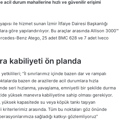
acil durum mahallerine hızlı ve güvenilir erişimi
apısı ile hizmet sunan İzmir İtfaiye Dairesi Başkanlığı
çlara göre yapılandırılıyor. Bu araçlar arasında Allison 3000™
ercedes-Benz Atego, 25 adet BMC 628 ve 7 adet Iveco
ra kabiliyeti ön planda
etkilileri; “İl sınırlarımız içinde bazen dar ve rampalı
oktalarda bazen de arazilerde acil durumlara hızla
ğinde seri hızlanma, yavaşlama, emniyetli bir şekilde durma
zide yüksek manevra kabiliyetine sahip olması gerekiyor.
r, yüksek kapasitede su veya köpük tankı taşıyan
kli kriterlerimiz arasında. Tüm bu noktaları göz önünde
rasyonlarımıza sağladığı katkıyı gözlemliyoruz”