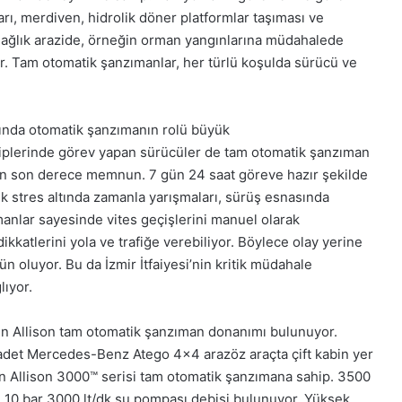
, merdiven, hidrolik döner platformlar taşıması ve
ya dağlık arazide, örneğin orman yangınlarına müdahalede
yor. Tam otomatik şanzımanlar, her türlü koşulda sürücü ve
ında otomatik şanzımanın rolü büyük
 ekiplerinde görev yapan sürücüler de tam otomatik şanzıman
an son derece memnun. 7 gün 24 saat göreve hazır şekilde
sek stres altında zamanla yarışmaları, sürüş esnasında
anlar sayesinde vites geçişlerini manuel olarak
katlerini yola ve trafiğe verebiliyor. Böylece olay yerine
 oluyor. Bu da İzmir İtfaiyesi’nin kritik müdahale
lıyor.
arın Allison tam otomatik şanzıman donanımı bulunuyor.
20 adet Mercedes-Benz Atego 4×4 arazöz araçta çift kabin yer
n Allison 3000™ serisi tam otomatik şanzımana sahip. 3500
cın 10 bar 3000 lt/dk su pompası debisi bulunuyor. Yüksek